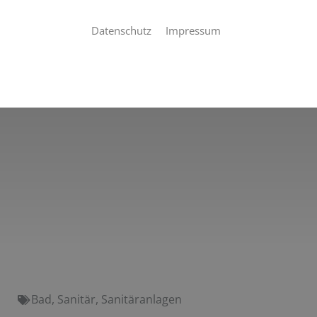
Datenschutz
Impressum
Bad
,
Sanitär
,
Sanitäranlagen