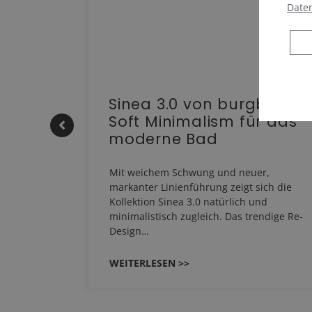
Date
e |
Sinea 3.0 von burgbad:
Soft Minimalism für das
moderne Bad
HERM NEO
Mit weichem Schwung und neuer,
em
markanter Linienführung zeigt sich die
EHAU
Kollektion Sinea 3.0 natürlich und
…
minimalistisch zugleich. Das trendige Re-
Design…
WEITERLESEN >>