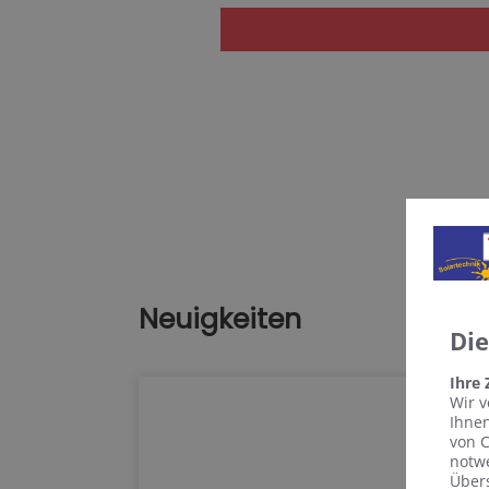
Neuigkeiten
Di
Ihre
Wir v
Ihnen
von C
notwe
Übers