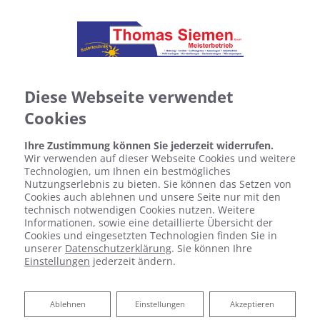
Diese Webseite verwendet
Cookies
Ihre Zustimmung können Sie jederzeit widerrufen.
Wir verwenden auf dieser Webseite Cookies und weitere
Impressum
Technologien, um Ihnen ein bestmögliches
Nutzungserlebnis zu bieten. Sie können das Setzen von
Thomas Siemen GmbH
Cookies auch ablehnen und unsere Seite nur mit den
Otto-Hahn-Straße 35
technisch notwendigen Cookies nutzen. Weitere
Informationen, sowie eine detaillierte Übersicht der
25813 Husum
Cookies und eingesetzten Technologien finden Sie in
unserer
Datenschutzerklärung
. Sie können Ihre
Telefon:
04841 • 3971
Einstellungen
jederzeit ändern.
Telefax:
04841 • 802656
Email:
shk.siemen@mytng.de
Ablehnen
Ablehnen
Einstellungen
Akzeptieren