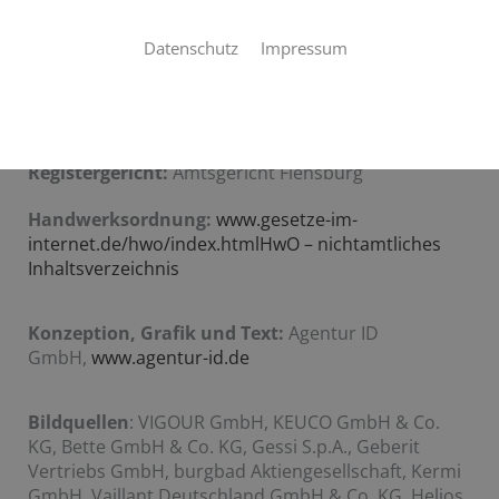
Inhaltlich gemäß § 6 MDStV:
Thomas Siemen
Vertretungsberechtigte Geschäftsführer:
Thomas
Datenschutz
Impressum
Siemen
Ust.-ID:
DE 309719105
Steuernummer:
15/292/12261
Registernummer:
HRB 12119 FL
Registergericht:
Amtsgericht Flensburg
Handwerksordnung:
www.gesetze-im-
internet.de/hwo/index.htmlHwO – nichtamtliches
Inhaltsverzeichnis
Konzeption, Grafik und Text:
Agentur ID
GmbH,
www.agentur-id.de
Bildquellen
: VIGOUR GmbH, KEUCO GmbH & Co.
KG, Bette GmbH & Co. KG, Gessi S.p.A., Geberit
Vertriebs GmbH, burgbad Aktiengesellschaft, Kermi
GmbH, Vaillant Deutschland GmbH & Co. KG, Helios