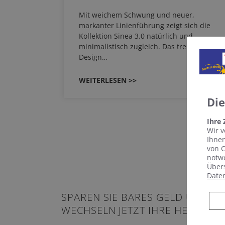
HERM NEO
Mit weichem Schwung und neuer,
em
markanter Linienführung zeigt sich die
EHAU
Kollektion Sinea 3.0 natürlich und
…
minimalistisch zugleich. Das trendige Re-
Design…
WEITERLESEN >>
Di
Ihre
Wir v
Ihnen
von C
notwe
Übers
Date
SPAREN SIE BARES GELD UND
WECHSELN JETZT IHRE HEIZUNG!