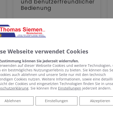
und benutzerfreundlicher
Bedienung
Spiegelschrank punktet mit reduziertem
Design und benutzerfreundlicher
Bedienung Schlicht, schön und mit vielen
praktischen Features – das zeichnet
Phönix aus.…
ese Webseite verwendet Cookies
WEITERLESEN >>
 Zustimmung können Sie jederzeit widerrufen.
erwenden auf dieser Webseite Cookies und weitere Technologien,
 ein bestmögliches Nutzungserlebnis zu bieten. Sie können das S
ookies auch ablehnen und unsere Seite nur mit den technisch
ndigen Cookies nutzen. Weitere Informationen, sowie eine detailli
icht der Cookies und eingesetzten Technologien finden Sie in uns
nschutzerklärung
. Sie können Ihre
Einstellungen
jederzeit ändern.
KOMPETENTE BERATUNG &
B
Ablehnen
Ablehnen
Einstellungen
Akzeptieren
BADPLANUNG
S