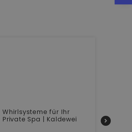
Whirlsysteme für Ihr
Gesta
Private Spa | Kaldewei
alltä
HANS