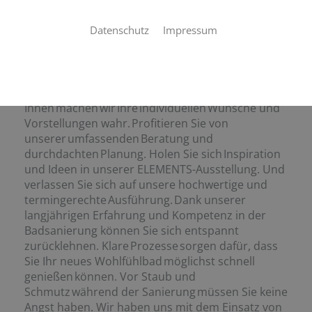
wahr.
Datenschutz
Impressum
Wie stellen Sie sich Ihr neues Bad
vor? Eine luxuriöse Wellness-Oase, ein praktisches
Familienbad, ein cleveres Raumwunder oder ein
barrierefreies Bad? Gemeinsam mit
Ihnen machen wir Ihre individuellen Wünsche und
Vorstellungen wahr. Profitieren Sie von
unserer umfassenden Beratung und
durchdachten Planung. Holen Sie sich Inspiration
und Ideen in unserer ELEMENTS-Ausstellung. Und
verlassen Sie sich auf unsere hochwertige und
termingerechte Ausführung. Dank unserer
langjährigen Erfahrung und Kompetenz in der
Badsanierung können Sie sich entspannt
zurücklehnen. Klare Prozesse sorgen dafür, dass
Sie Ihr neues Wohlfühlbad möglichst schnell
genießen können. Vor Staub und
Schmutz während der Sanierung müssen Sie keine
Angst haben. Wir haben uns mit dem Einsatz von