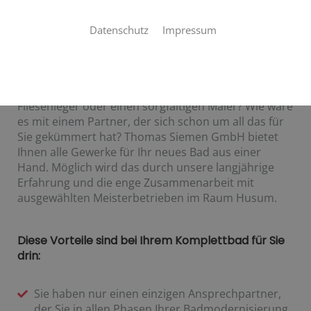
Wir sorgen dafür, dass alles passt
Datenschutz
Impressum
Suchen Sie noch nach den richtigen Handwerkern
für die Modernisierung Ihres Bads? Einen sehr guten
Sanitärbetrieb, den zuverlässigen Elektriker, einen
professionellen Trockenbauer, den erfahrenen
Fliesenleger oder einen sorgfältigen Maler? Wie wäre
es mit einem Partner, der sich schon um all das für
Sie gekümmert hat? Thomas Siemen GmbH bietet
Ihnen alle Gewerke für Ihr neues Bad aus einer
Hand. Möglich wird das durch unsere langjährige
Erfahrung und die enge Zusammenarbeit mit
ausgewählten Meisterbetrieben im Raum Husum.
Diese Vorteile sind bei Ihrem Komplettbad für Sie
drin:
Sie haben nur einen einzigen Ansprechpartner,
der Sie in allen Phasen Ihrer Badmodernisierung